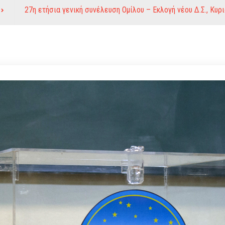
27η ετήσια γενική συνέλευση Ομίλου – Εκλογή νέου Δ.Σ., Κυρ