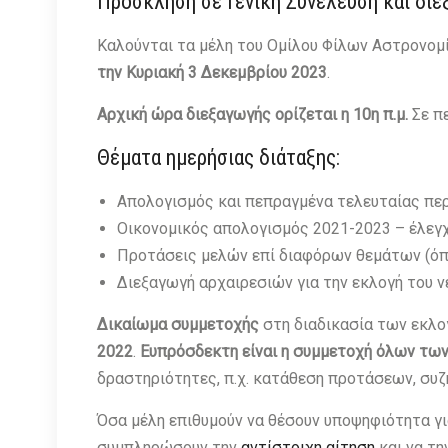
Πρόσκληση σε Γενική Συνέλευση και δι
Καλούνται τα μέλη του Ομίλου Φίλων Αστρονομ
την Κυριακή 3 Δεκεμβρίου 2023
.
Αρχική ώρα διεξαγωγής ορίζεται η 10η π.μ.
Σε πε
Θέματα ημερήσιας διάταξης:
Απολογισμός και πεπραγμένα τελευταίας περ
Οικονομικός απολογισμός 2021-2023 – έλεγχ
Προτάσεις μελών επί διαφόρων θεμάτων (όποι
Διεξαγωγή αρχαιρεσιών για την εκλογή του νέ
Δικαίωμα συμμετοχής
στη διαδικασία των εκλο
2022
.
Ευπρόσδεκτη είναι η συμμετοχή όλων τω
δραστηριότητες, π.χ. κατάθεση προτάσεων, συζ
Όσα μέλη επιθυμούν να θέσουν υποψηφιότητα για
συμπληρώσουν την
αντίστοιχη αίτηση
και να τη