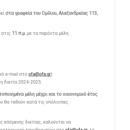
θεί
στα γραφεία του Ομίλου, Αλεξανδρείας 113,
ι στις
11 π.μ.
με τα παρόντα μέλη.
κό e-mail στο
ofa@ofa.gr
).
η διετία 2024-2025.
οποιημένα μέλη μέχρι και το οικονομικό έτος
υ θα τεθούν κατά τις υπόλοιπες
ς επόμενης διετίας, καλούνται να
λεκτρονικού ταχυδρομείου στο
ofa@ofa.gr
, το