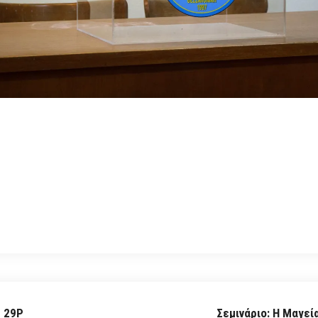
η 29P
Σεμινάριο: Η Μαγεί