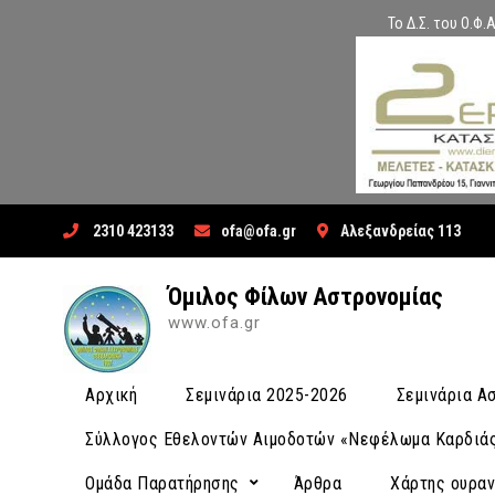
Το Δ.Σ. του Ο.Φ
Skip
2310 423133
ofa@ofa.gr
Αλεξανδρείας 113
to
content
Όμιλος Φίλων Αστρονομίας
www.ofa.gr
Αρχική
Σεμινάρια 2025-2026
Σεμινάρια 
Σύλλογος Εθελοντών Αιμοδοτών «Νεφέλωμα Καρδιά
Ομάδα Παρατήρησης
Άρθρα
Χάρτης ουρα