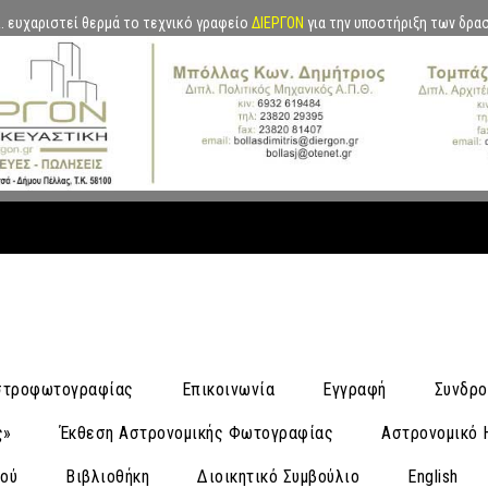
.Α. ευχαριστεί θερμά το τεχνικό γραφείο
ΔΙΕΡΓΟΝ
για την υποστήριξη των δρα
Αστροφωτογραφίας
Επικοινωνία
Εγγραφή
Συνδρο
ς»
Έκθεση Αστρονομικής Φωτογραφίας
Αστρονομικό 
νού
Βιβλιοθήκη
Διοικητικό Συμβούλιο
English