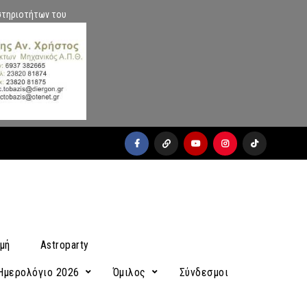
στηριοτήτων του
facebook
x
youtube
instagram
Tiktok
μή
Astroparty
Ημερολόγιο 2026
Όμιλος
Σύνδεσμοι